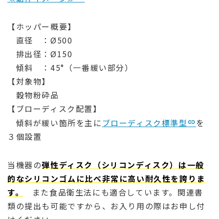
【ホッパー概要】
直径 ：Ø500
排出径：Ø150
傾斜 ：45°（一番緩い部分）
【対象物】
穀物粉砕品
【ブローディスク配置】
傾斜が緩い箇所を主に
ブローディスク標準型
を
３個設置
当機器の
弾性ディスク（シリコンディスク）は一般
的なシリコンゴムに比べ非常に高い耐久性を誇りま
す。
また食品衛生法にも適合しています。関連書
類の提出も可能ですから、お入り用の際はお申し付