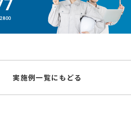
77
-2800
実施例
一覧にもどる