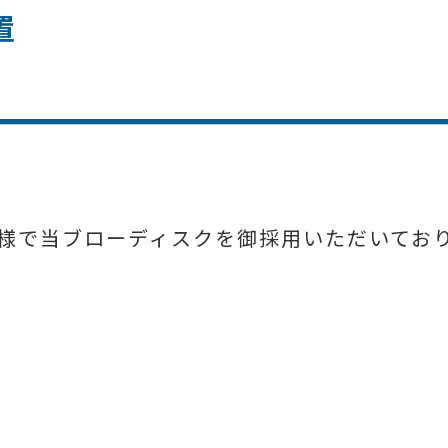
置
。
様で当ブローディスクを御採用いただいてお