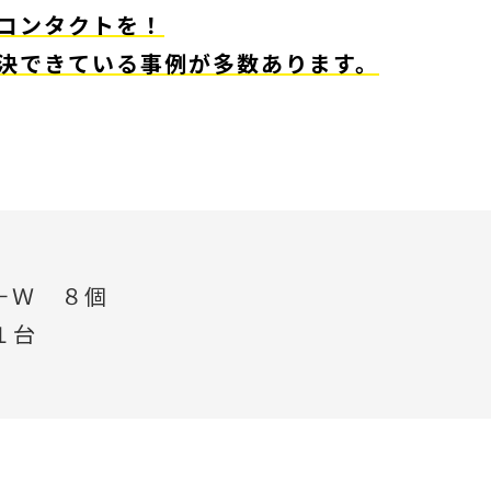
コンタクトを！
決できている事例が多数あります。
－Ｗ ８個
１台