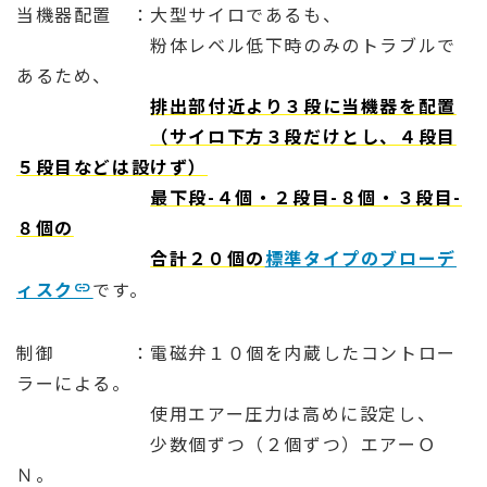
当機器配置 ：大型サイロであるも、
粉体レベル低下時のみのトラブルで
あるため、
排出部付近より３段に当機器を配置
（サイロ下方３段だけとし、４段目
５段目などは設けず）
最下段-４個・２段目-８個・３段目-
８個の
合計２０個の
標準タイプのブローデ
ィスク
です。
制御 ：電磁弁１０個を内蔵したコントロー
ラーによる。
使用エアー圧力は高めに設定し、
少数個ずつ（２個ずつ）エアーＯ
Ｎ。