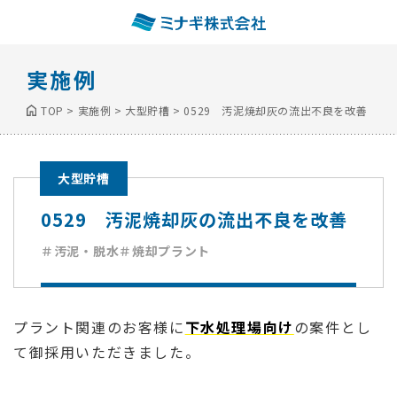
実施例
TOP
>
実施例
>
大型貯槽
>
0529 汚泥焼却灰の流出不良を改善
大型貯槽
0529 汚泥焼却灰の流出不良を改善
＃汚泥・脱水
＃焼却プラント
プラント関連のお客様に
下水処理場向け
の案件とし
て御採用いただきました。