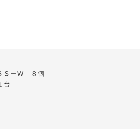
８Ｓ－Ｗ ８個
１台