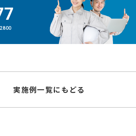
77
-2800
実施例
一覧にもどる