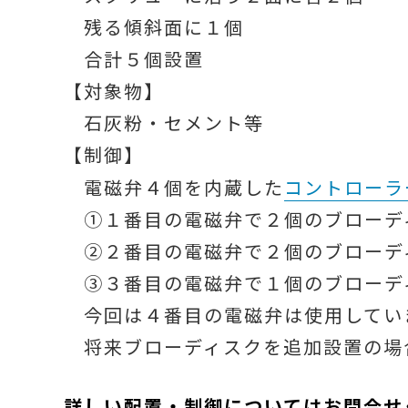
残る傾斜面に１個
合計５個設置
【対象物】
石灰粉・セメント等
【制御】
電磁弁４個を内蔵した
コントローラ
①１番目の電磁弁で２個のブローデ
②２番目の電磁弁で２個のブローデ
③３番目の電磁弁で１個のブローデ
今回は４番目の電磁弁は使用してい
将来ブローディスクを追加設置の場
詳しい配置・制御についてはお問合せ