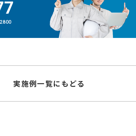
77
-2800
実施例
一覧にもどる