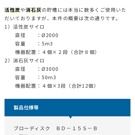
活性炭
や
消石灰
の貯槽には本当に数多くご使用いた
だいておりますが、本件の概要は次の通りです。
1）活性炭サイロ
直径 ：Ø2000
容量 ：5ｍ3
機器配置：４個×２段（合計８個）
2）消石灰サイロ
直径 ：Ø3000
容量 ：50ｍ3
機器配置：４個×3段（合計12個）
製品仕様等
ブローディスク ＢＤ－１５Ｓ－Ｂ