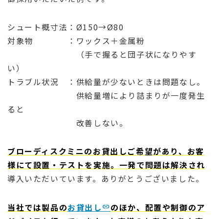
シュート概寸法：Ø150→Ø80
対象物 ：ワックス＋金属粉
（手で握ると団子状になりやす
い）
トラブル状況 ：供給量が少ないときは問題なし。
供給量増により詰まりが一度発生
ると
改善しない。
ブローディスクミニのお貸出しご希望があり、お客
様にて設置・テストを実施。一発で問題は解決され
導入いただいています。ありがとうございました。
当社では製品の
お貸出し
のほか、配置や制御のア