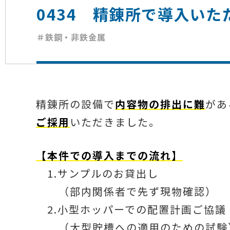
0434 精錬所で導入いた
＃鉄鋼・非鉄金属
精錬所の設備で
内容物の排出に難
があ
ご採用
いただきました。
【本件での導入までの流れ】
1.サンプルのお貸出し
（部内関係者で先ず現物確認）
2.小型ホッパーでの配置計画ご協議
（大型貯槽への適用のための試験