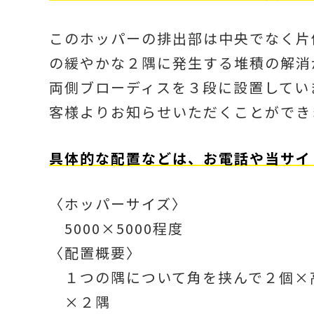
このホッパーの排出部は中央でなく片
の緩やかな２隅に発生する堆積の解消
両側ブローディスを３段に設置してい
客様よりお知らせいただくことができ
具体的な配置などは、お電話や当サイ
〈ホッパーサイズ〉
5000×5000程度
〈配置概要〉
１つの隅について角を挟んで２個×
×２隅