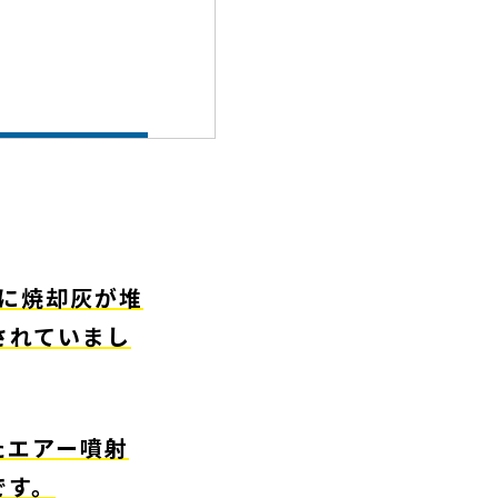
隅に焼却灰が堆
されていまし
たエアー噴射
です。