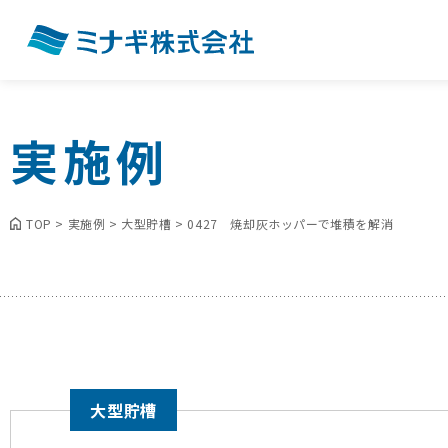
実施例
TOP
>
実施例
>
大型貯槽
>
0427 焼却灰ホッパーで堆積を解消
大型貯槽