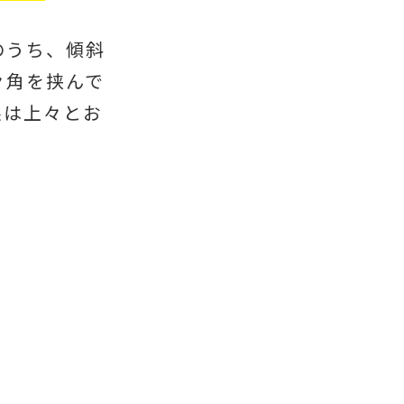
のうち、傾斜
々角を挟んで
果は上々とお