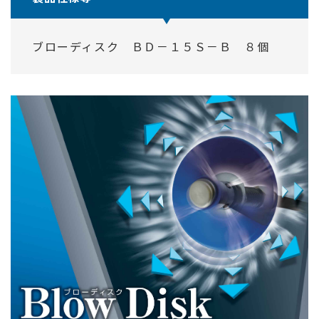
ブローディスク ＢＤ－１５Ｓ－Ｂ ８個