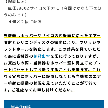
【配置状況】
直径3800Øサイロの下方に（今回はかなり下のほ
うのみです）
４個×２段に配置
当機器はホッパーやサイロの内壁面に沿ったエアー
噴射とシリコンディスクの振動により、ブリッジや
ラットホールを防止します。この効果を見ていただ
く為に当機器の
御貸出
を常に行っておりますが、
お貸出しの際に当機器をホッパー壁に見立てたプレ
ートにセットしてお送りすることも出来ます。これ
なら実際にホッパーに設置しなくとも当機器のエア
ー噴射と振動の状況を見ていただくことが可能で
す。ご遠慮なくお申し付けください。
製品仕様等