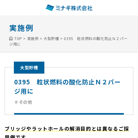
実施例
TOP
>
実施例
>
大型貯槽
>
0395 粒状燃料の酸化防止Ｎ２パー
ジ用に
大型貯槽
0395 粒状燃料の酸化防止Ｎ２パー
ジ用に
＃その他
ブリッジやラットホールの解消目的とは異なるご採
用例です。