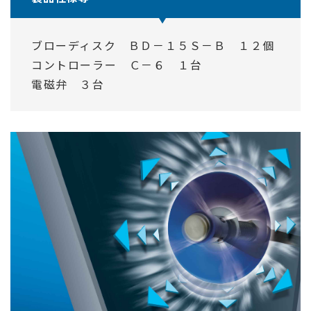
ブローディスク ＢＤ－１５Ｓ－Ｂ １２個
コントローラー Ｃ－６ １台
電磁弁 ３台