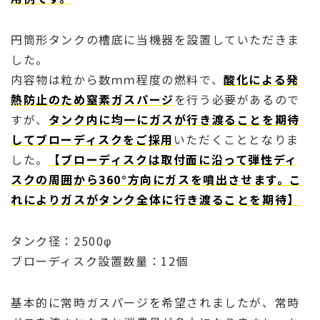
円筒形タンクの槽底に当機器を設置していただきま
した。
内容物は粒から数ｍｍ程度の燃料で、
酸化による発
熱防止のため窒素ガスパージ
を行う必要があるので
すが、
タンク内に均一にガスが行き渡ることを期待
してブローディスクをご採用
いただくこととなりま
した。
【ブローディスクは取付面に沿って弾性ディ
スクの周囲から360°方向にガスを噴出させます。こ
れによりガスがタンク全体に行き渡ることを期待】
タンク径：2500φ
ブローディスク設置数量：12個
基本的に常時ガスパージを希望されましたが、常時