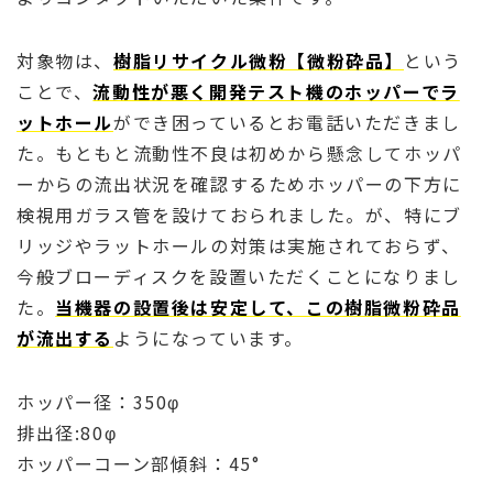
対象物は、
樹脂リサイクル微粉【微粉砕品】
という
ことで、
流動性が悪く開発テスト機のホッパーでラ
ットホール
ができ困っているとお電話いただきまし
た。もともと流動性不良は初めから懸念してホッパ
ーからの流出状況を確認するためホッパーの下方に
検視用ガラス管を設けておられました。が、特にブ
リッジやラットホールの対策は実施されておらず、
今般ブローディスクを設置いただくことになりまし
た。
当機器の設置後は安定して、この樹脂微粉砕品
が流出する
ようになっています。
ホッパー径：350φ
排出径:80φ
ホッパーコーン部傾斜：45°