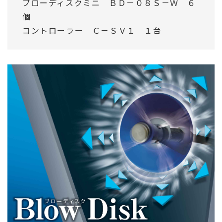
ブローディスクミニ ＢＤ－０８Ｓ－Ｗ ６
個
コントローラー Ｃ－ＳＶ１ １台