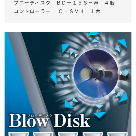
ブローディスク ＢＤ－１５Ｓ－Ｗ ４個
コントローラー Ｃ－ＳＶ４ １台