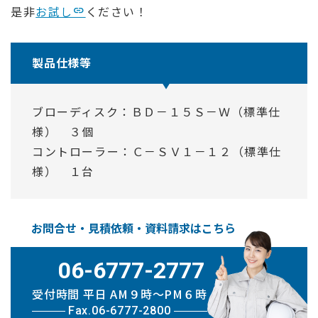
是非
お試し
ください！
製品仕様等
ブローディスク：ＢＤ－１５Ｓ－Ｗ（標準仕
様） ３個
コントローラー：Ｃ－ＳＶ１－１２（標準仕
様） １台
お問合せ・見積依頼・資料請求はこちら
06-6777-2777
受付時間 平日 AM９時〜PM６時
Fax.06-6777-2800