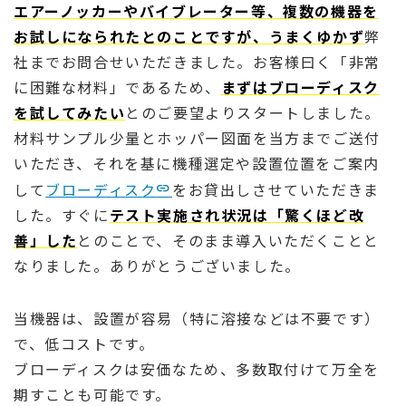
エアーノッカーやバイブレーター等、複数の機器を
お試しになられたとのことですが、うまくゆかず
弊
社までお問合せいただきました。お客様曰く「非常
に困難な材料」であるため、
まずはブローディスク
を試してみたい
とのご要望よりスタートしました。
材料サンプル少量とホッパー図面を当方までご送付
いただき、それを基に機種選定や設置位置をご案内
して
ブローディスク
をお貸出しさせていただきま
した。すぐに
テスト実施され状況は「驚くほど改
善」した
とのことで、そのまま導入いただくことと
なりました。ありがとうございました。
当機器は、設置が容易（特に溶接などは不要です）
で、低コストです。
ブローディスクは安価なため、多数取付けて万全を
期すことも可能です。