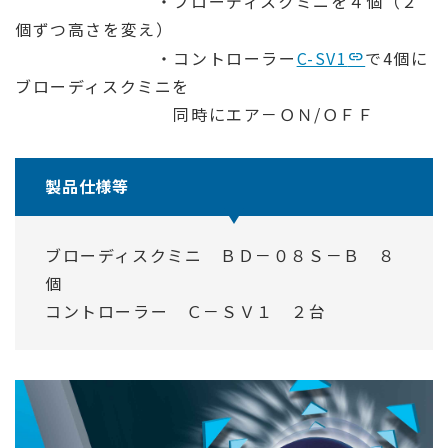
・ブローディスクミニを４個（２
個ずつ高さを変え）
・コントローラー
C-SV1
で4個に
ブローディスクミニを
同時にエア－ＯＮ/ＯＦＦ
製品仕様等
ブローディスクミニ ＢＤ－０８Ｓ－Ｂ ８
個
コントローラー Ｃ－ＳＶ１ ２台