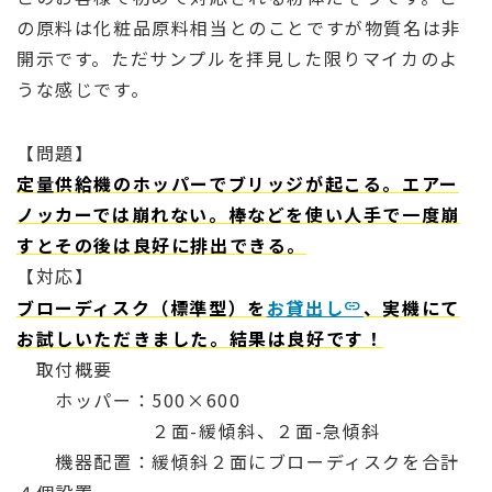
の原料は化粧品原料相当とのことですが物質名は非
開示です。ただサンプルを拝見した限りマイカのよ
うな感じです。
【問題】
定量供給機のホッパーでブリッジが起こる。エアー
ノッカーでは崩れない。棒などを使い人手で一度崩
すとその後は良好に排出できる。
【対応】
ブローディスク（標準型）を
お貸出し
、実機にて
お試しいただきました。結果は良好です！
取付概要
ホッパー：500×600
２面-緩傾斜、２面-急傾斜
機器配置：緩傾斜２面にブローディスクを合計