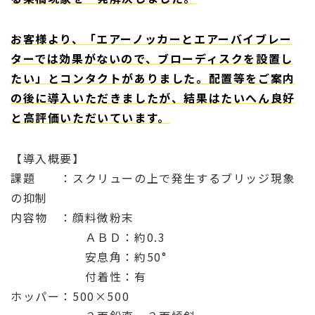
お客様より、「エアーノッカーとエアーバイブレー
ターでは効果がないので、ブローディスクを設置し
たい」とコンタクトがありました。配置等をご案内
の後に導入いただきましたが、結果はたいへん良好
と高評価いただいています。
【導入概要】
課題 ：スクリューの上で発生するブリッジ現象
の抑制
内容物 ：顔料微粉末
ＡＢＤ：約0.3
安息角：約50°
付着性：有
ホッパー：500×500