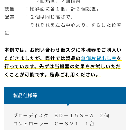
２面鉛直、２面傾斜
数量 ：傾斜面に各１個、計２個設置。
配置 ：２個は同じ高さで、
それぞれを左右中心より、ずらした位置
に。
本例では、お問い合わせ後スグに本機器をご購入い
ただきましたが、弊社では製品の
無償お貸出し
を
行っています。先ずは当機器の効果をお試しいただ
くことが可能です。是非ご利用ください。
製品仕様等
ブローディスク ＢＤ－１５Ｓ－W ２個
コントローラー Ｃ－ＳＶ１ １台