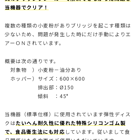
当機器でクリア！
複数の種類の小麦粉がありブリッジを起こす種類は
少ないため、問題が発生した時にだけ手動によりエ
アーＯＮされています。
概要は次の通りです。
対象物 ）小麦粉－油分あり
ホッパー）サイズ：600×600
排出部：Ø150
傾斜 ：45°
当機器（標準仕様）に使用されています弾性ディス
クは
たいへん耐久性に優れた特殊シリコンゴム製
で、食品衛生法にも対応
しています。従いまして食