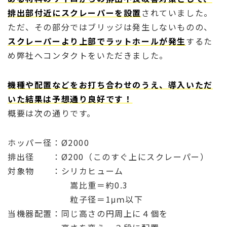
排出部付近にスクレーパーを設置
されていました。
ただ、その部分ではブリッジは発生しないものの、
スクレーパーより上部でラットホールが発生
するた
め弊社へコンタクトをいただきました。
機種や配置などをお打ち合わせのうえ、導入いただ
いた結果は予想通り良好です！
概要は次の通りです。
ホッパー径：Ø2000
排出径 ：Ø200（このすぐ上にスクレーパー）
対象物 ：シリカヒューム
嵩比重＝約0.3
粒子径＝1μｍ以下
当機器配置：同じ高さの円周上に４個を