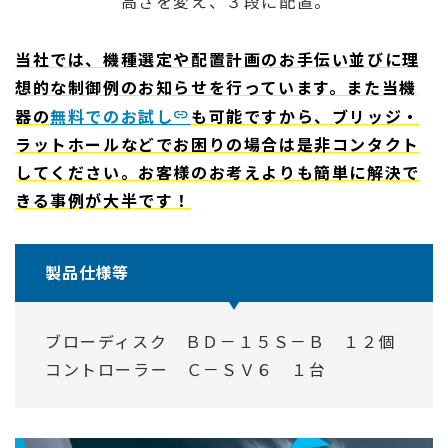
高さを変え、３段に配置。
当社では、機種選定や配置計画のお手伝い並びに理
想的な制御例のお知らせを行っています。また当機
器の
無料でのお試し
も可能ですから、ブリッジ・
ラットホールなどでお困りの場合は是非コンタクト
してください。お客様のお考えよりも簡単に解決で
きる事例が大半です！
製品仕様等
ブローディスク ＢＤ－１５Ｓ－Ｂ １２個
コントローラー Ｃ－ＳＶ６ １台