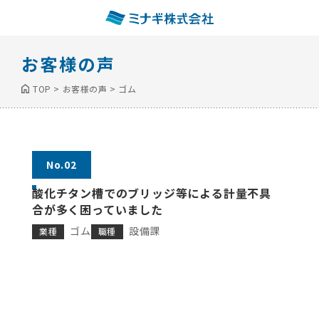
お客様の声
TOP
>
お客様の声
>
ゴム
No.02
酸化チタン槽でのブリッジ等による計量不具
合が多く困っていました
ゴム
設備課
業種
職種