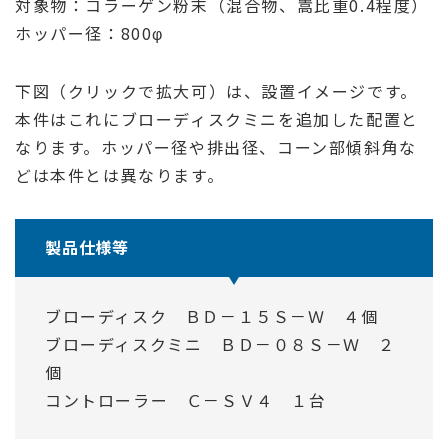
対象物：コラーゲン粉末（混合物、嵩比重0.4程度）
ホッパー径：800φ
下図（クリックで拡大可）は、設置イメージです。
本件はこれにブローディスクミニを追加した配置と
なります。ホッパー径や排出径、コーン部傾斜角な
どは本件とは異なります。
製品仕様等
ブローディスク ＢＤ－１５Ｓ－Ｗ ４個
ブローディスクミニ ＢＤ－０８Ｓ－Ｗ ２
個
コントローラー Ｃ－ＳＶ４ １台