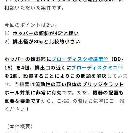
相談いただいた案件です。
今回のポイントは2つ。
1）
ホッパーの傾斜が45°と緩い
2）
排出径が80φと比較的小さい
ホッパーの傾斜部に
ブローディスク標準型
（BD-
15）を4個、排出口の近くに
ブローディスクミニ
を2個、設置することによりこの問題を解決
していま
す。当機器は
流動性の悪い粉体のブリッジやラット
ホール対策に非常に有効
です。ただ、
機器の配置も
重要な要素です
から、ご検討の際はお気軽にご一報
ください！
（本件概要）