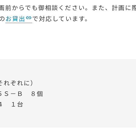
画前からでも御相談ください。また、計画に
の
お貸出
で対応しています。
それぞれに）
Ｓ－Ｂ ８個
４ １台