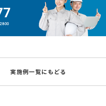
77
-2800
実施例
一覧にもどる