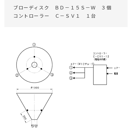
ブローディスク ＢＤ－１５Ｓ－Ｗ ３個
コントローラー Ｃ－ＳＶ１ １台