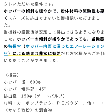
クトいただいた案件です。
ホッパーの傾斜も緩やかで、粉体材料の流動性も悪
く
スムーズに排出できないと御相談いただきまし
た。
当機器の設置後は安定して排出できるようになりま
した。
ホッパーの傾斜が緩やかであっても、当機器
の
特長
（
ホッパー内面に沿ったエアーレーション
）による効果は非常に有効
だとお客様からご評価
いただくことができました。
（概要）
ホッパー径：600φ
ホッパー傾斜部：45°
排出径：150φ（ゲートバルブ）
材料：カーボンブラック、ＰＥパウダー、他・・・
（かなり微粉）の混合物