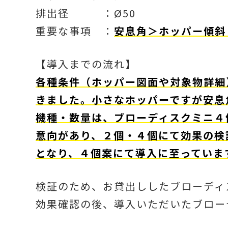
排出径 ：Ø50
重要な事項 ：
安息角＞ホッパー傾斜（
【導入までの流れ】
各種条件（ホッパー図面や対象物詳細
きました。小さなホッパーですが安息
機種・数量は、ブローディスクミニ４
意向があり、２個・４個にて効果の検
となり、４個案にて導入に至っていま
検証のため、お貸出ししたブローディ
効果確認の後、導入いただいたブロー