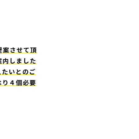
提案させて頂
案内しました
えたいとのご
はり４個必要