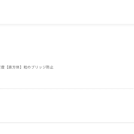
ｍ程度【直方体】粒のブリッジ防止