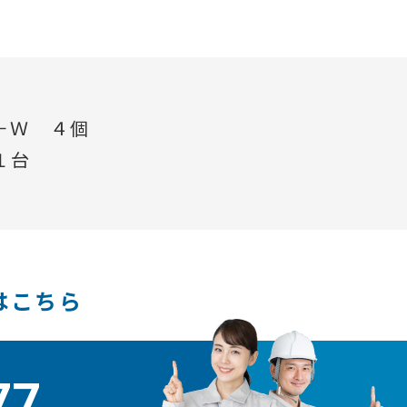
－Ｗ ４個
１台
はこちら
77