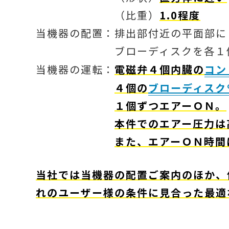
（比重）
1.0程度
当機器の配置：排出部付近の平面部に
ブローディスクを各１個、
当機器の運転：
電磁弁４個内臓の
コン
４個の
ブローディスク
１個ずつエアーＯＮ。
本件でのエアー圧力は
また、エアーＯＮ時間
当社では当機器の配置ご案内のほか、
れのユーザー様の条件に見合った最適