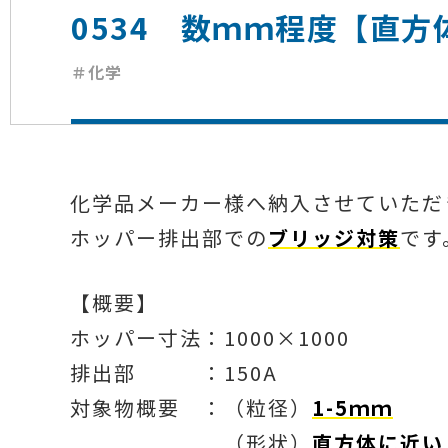
0534 数ｍｍ程度【直
＃化学
化学品メーカー様へ納入させていただ
ホッパー排出部での
ブリッジ対策
です
【概要】
ホッパー寸法：1000×1000
排出部 ：150A
対象物概要 ：（粒径）
1-5ｍｍ
（形状）
直方体に近い