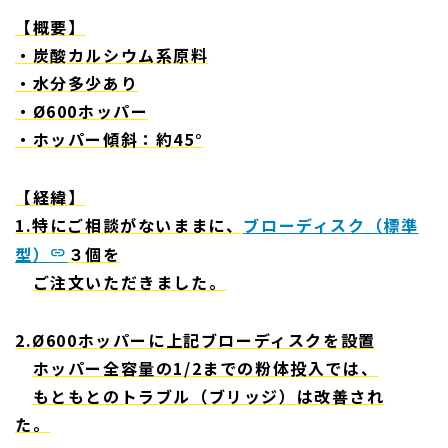
【概要】
・炭酸カルシウム系原料
・水分多少あり
・Ø600ホッパー
・ホッパー傾斜：約45°
【経緯】
1.特にご相談がないままに、
ブローディスク（標準
型）
３個を
ご注文いただきました。
2.Ø600ホッパーに上記ブローディスクを設置
ホッパー全容量の1/2までの粉体投入では、
もともとのトラブル（ブリッジ）は改善され
た。