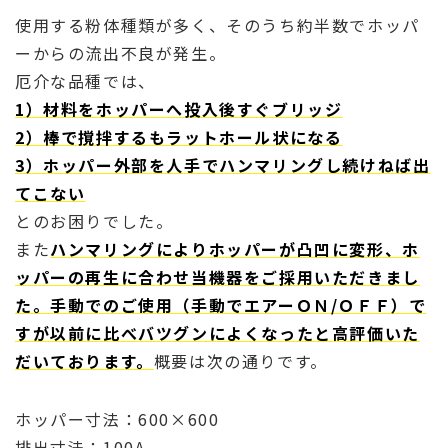
使用する粉体種類が多く、そのうち約半数でホッパ
ーからの流出不良が発生。
厄介な品種では、
1）材料をホッパーへ投入後すぐブリッジ
2）棒で撹拌するもラットホール状になる
3）ホッパー外部を人手でハンマリングし続けねば出
てこない
とのお困りでした。
また
ハンマリングによりホッパーが凸凹に変形、ホ
ッパーの再生に合わせ当機器をご採用いただきまし
た。手動でのご使用（手動でエアーＯＮ/ＯＦＦ）で
すが以前に比べバツグンによくなったと高評価いた
だいております。
概要は次の通りです。
ホッパー寸法：600×600
排出寸法：100A