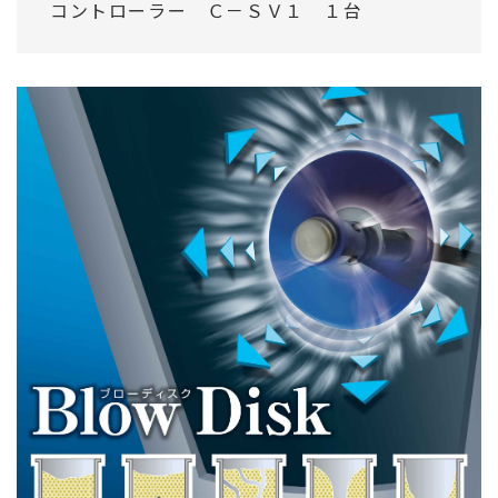
コントローラー Ｃ－ＳＶ１ １台