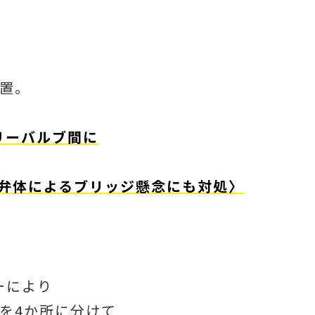
置。
。
タリーバルブ間に
弁体によるブリッジ懸念にも対処〉
ーにより
を4か所に分けて