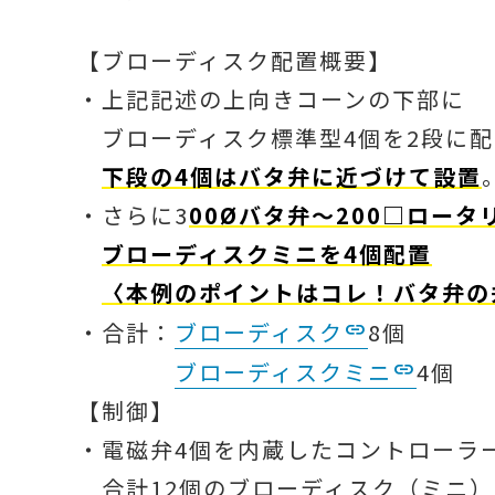
【ブローディスク配置概要】
・上記記述の上向きコーンの下部に
ブローディスク標準型4個を2段に配
下段の4個はバタ弁に近づけて設置
・さらに3
00Øバタ弁～200□ロー
ブローディスクミニを4個配置
〈本例のポイントはコレ！バタ弁の
・合計：
ブローディスク
8個
ブローディスクミニ
4個
【制御】
・電磁弁4個を内蔵したコントローラ
合計12個のブローディスク（ミニ）