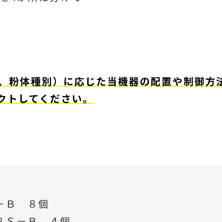
、粉体種別）に応じた当機器の配置や制御方
クトしてください。
－Ｂ ８個
８Ｓ－Ｂ ４個