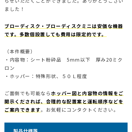
らせいただくことができました。ありがとうござい
ました！
ブローディスク・ブローディスクミニは安価な機器
です。多数個設置しても費用は限定的です。
（本件概要）
・内容物：シート粉砕品 5ｍｍ以下 厚み20ミク
ロン
・ホッパー：特殊形状、５０Ｌ程度
ご面倒でも可能なら
ホッパー図と内容物の情報をご
開示くだされば、合理的な配置案と運転順序などを
ご案内できます
。お気軽にコンタクトください。
製品仕様等