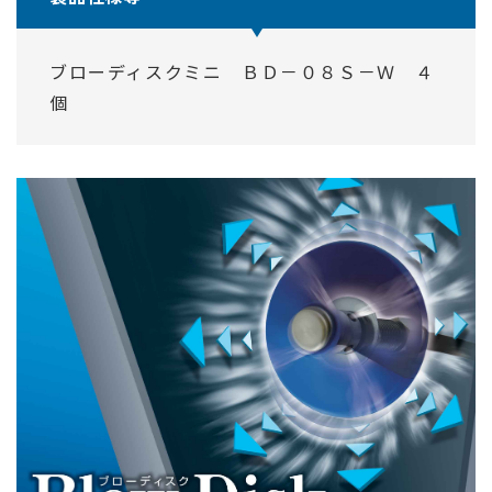
ブローディスクミニ ＢＤ－０８Ｓ－Ｗ ４
個