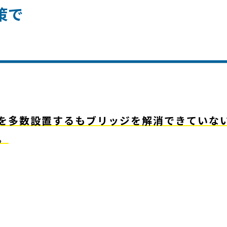
策で
を多数設置するもブリッジを解消できていな
。