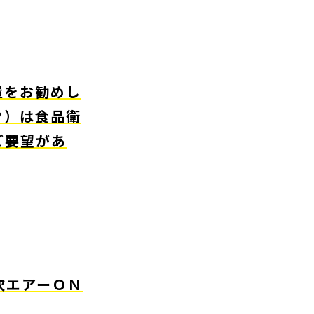
置をお勧めし
ク）は食品衛
ご要望があ
次エアーＯＮ