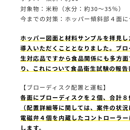
対象物：米粉（水分：約30～35％）
今までの対策：ホッパー傾斜部４面に
ホッパー図面と材料サンプルを拝見し
導入いただくこととなりました。ブロ
生対応品ですから食品関係にも多方面
り、これについて食品衛生試験の報告
【ブローディスク配置と運転】
各面にブローディスクを２個、合計８
（配置詳細等に関しては、案件の状況
電磁弁４個を内蔵したコントローラー
します。