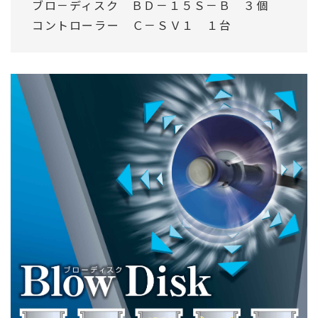
ブロ－ディスク ＢＤ－１５Ｓ－Ｂ ３個
コントローラー Ｃ－ＳＶ１ １台