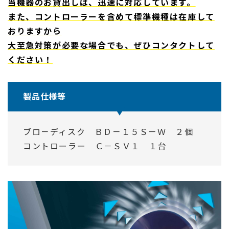
当機器のお貸出しは、迅速に対応しています。
また、コントローラーを含めて標準機種は在庫して
おりますから
大至急対策が必要な場合でも、ぜひコンタクトして
ください！
製品仕様等
ブロ－ディスク ＢＤ－１５Ｓ－Ｗ ２個
コントローラー Ｃ－ＳＶ１ １台