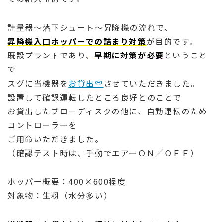
計量器～落下シュート～昇降機の流れで、
昇降機入口ホッパーでの詰まり対策
が目的です。
既設プラントであり、
早期に対策が必要
ということ
で
スグに当機器を
お貸出
させていただきました。
設置して確認運転したところ良好とのことで
お貸出したブロ－ディスクの他に、自動運転のため
コントローラーを
ご用命いただきました。
（確認テスト時は、手動でエアーＯＮ／ＯＦＦ）
ホッパー概要：400×600程度
対象物：生籾（水分多い）