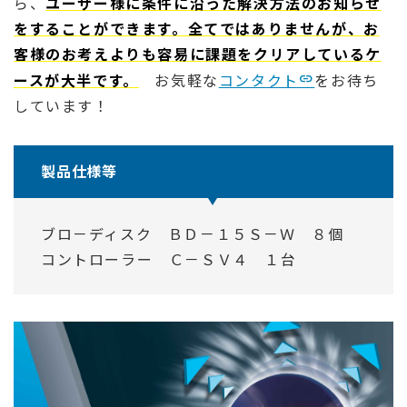
ら、
ユーザー様に条件に沿った解決方法のお知らせ
をすることができます。全てではありませんが、お
客様のお考えよりも容易に課題をクリアしているケ
ースが大半です。
お気軽な
コンタクト
をお待ち
しています！
製品仕様等
ブロ－ディスク ＢＤ－１５Ｓ－Ｗ ８個
コントローラー Ｃ－ＳＶ４ １台