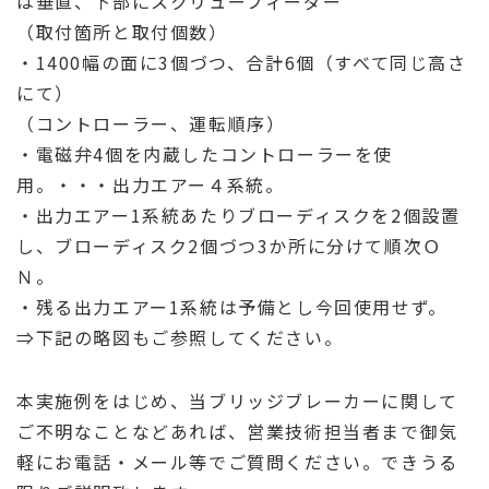
は垂直、下部にスクリューフィーダー
（取付箇所と取付個数）
・1400幅の面に3個づつ、合計6個（すべて同じ高さ
にて）
（コントローラー、運転順序）
・電磁弁4個を内蔵したコントローラーを使
用。・・・出力エアー４系統。
・出力エアー1系統あたりブローディスクを2個設置
し、ブローディスク2個づつ3か所に分けて順次Ｏ
Ｎ。
・残る出力エアー1系統は予備とし今回使用せず。
⇒下記の略図もご参照してください。
本実施例をはじめ、当ブリッジブレーカーに関して
ご不明なことなどあれば、営業技術担当者まで御気
軽にお電話・メール等でご質問ください。できうる