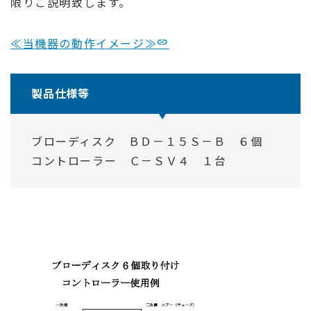
限りご説明致します。
≪当機器の動作イメージ≫
製品仕様等
ブローディスク ＢＤ－１５Ｓ－Ｂ ６個
コントローラー Ｃ－ＳＶ４ １台