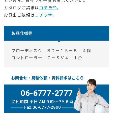
ています。貴社でも一度お試しください。
カタログご請求は
コチラ
。
お貸出ご依頼は
コチラ
。
製品仕様等
ブローディスク ＢＤ－１５－Ｂ ４個
コントローラー Ｃ－ＳＶ４ １台
お問合せ・見積依頼・資料請求はこちら
06-6777-2777
受付時間 平日 AM９時〜PM６時
Fax.06-6777-2800