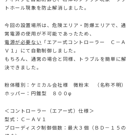
トホール現象を防止解消しました。
今回の設置場所は、危険エリア・防爆エリアで、通
常電源の使用が不可能であったため、
電
源が必要ない
「エアー式コントローラー Ｃ－Ａ
Ｖ１」にて自動制御しました。
もちろん、通常の場合と同様、トラブルを簡単に解
決できました。
粉体種別：ケミカル会社様 微粉末 （名称不明）
ホッパー：円錐型 ８００φ
＜コントローラー（エアー式）仕様＞
型式：Ｃ－ＡＶ１
ブローディスク制御個数：最大３個（ＢＤ－１５の