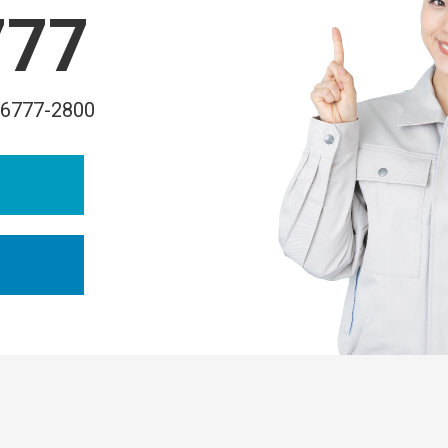
777
-6777-2800