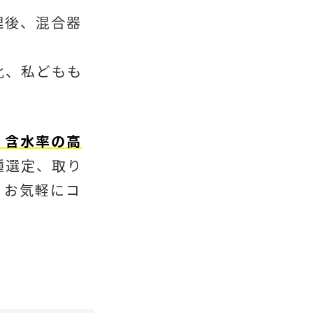
理後、混合器
化、私どもも
、含水率の高
種選定、取り
、お気軽にコ
！