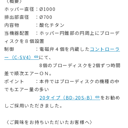
〈概要〉
ホッパー直径：Ø1000
排出部直径 ：Ø700
内容物 ：酸化チタン
当機器配置 ：ホッパー円錐部の円周上にブローデ
ィスクを８個設置
制御 ：電磁弁４個を内蔵した
コントローラ
ー（C-SV4）
にて、
8個のブローディスクを2個ずつ時間
差で順次エアーＯＮ。
ポイント ：本件ではブローディスクの機種の中
でもエアー量の多い
20タイプ（BD-20S-B）
をお勧め
しご採用いただきました。
〈ご興味をお持ちいただいたお客様へ〉