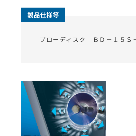
製品仕様等
ブローディスク ＢＤ－１５Ｓ