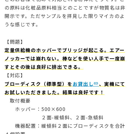
の原料は化粧品原料相当とのことですが物質名は非
開示です。ただサンプルを拝見した限りマイカのよ
うな感じです。
【問題】
定量供給機のホッパーでブリッジが起こる。エアー
ノッカーでは崩れない。棒などを使い人手で一度崩
すとその後は良好に排出できる。
【対応】
ブローディスク（標準型）を
お貸出し
、実機にて
お試しいただきました。結果は良好です！
取付概要
ホッパー：500×600
２面-緩傾斜、２面-急傾斜
機器配置：緩傾斜２面にブローディスクを合計