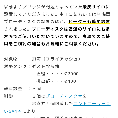
以前よりブリッジが問題となっていた
飛灰サイロ
に
設置していただきました。本工事においては当機器
ブローディスクの設置のほか、
ヒーターも追加設置
されました。
ブローディスクは高温のサイロにも多
方面でご使用いただいていますので、高温でのご使
用をご検討の場合もお気軽にご相談ください。
対象物 ：飛灰（フライアッシュ）
対象タンク：ダスト貯留槽
直径・・・・Ø2000
排出部・・・Ø400
設置数量 ：８個
制御 ：８個の
ブローディスク
を
電磁弁４個内蔵した
コントローラー：
C-SV4
により