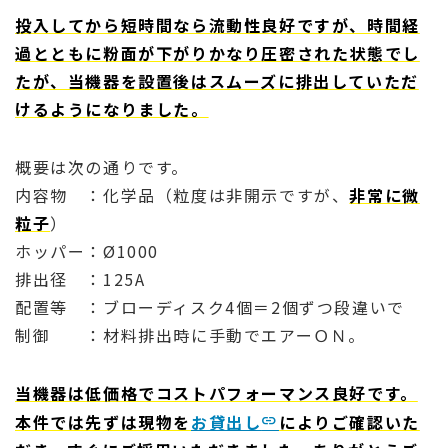
投入してから短時間なら流動性良好ですが、時間経
過とともに粉面が下がりかなり圧密された状態でし
たが、当機器を設置後はスムーズに排出していただ
けるようになりました。
概要は次の通りです。
内容物 ：化学品（粒度は非開示ですが、
非常に微
粒子
）
ホッパー：Ø1000
排出径 ：125A
配置等 ：ブローディスク4個＝2個ずつ段違いで
制御 ：材料排出時に手動でエアーＯＮ。
当機器は低価格でコストパフォーマンス良好です。
本件では先ずは現物を
お貸出し
によりご確認いた