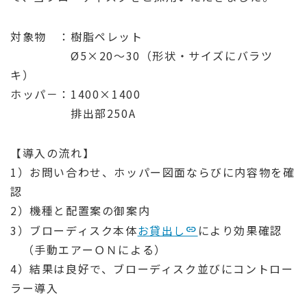
対象物 ：樹脂ペレット
Ø5×20～30（形状・サイズにバラツ
キ）
ホッパ－：1400×1400
排出部250A
【導入の流れ】
1）お問い合わせ、ホッパー図面ならびに内容物を確
認
2）機種と配置案の御案内
3）ブローディスク本体
お貸出し
により効果確認
（手動エアーＯＮによる）
4）結果は良好で、ブローディスク並びにコントロー
ラー導入