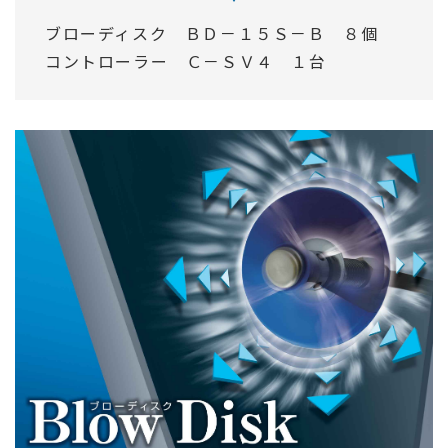
ブローディスク ＢＤ－１５Ｓ－Ｂ ８個
コントローラー Ｃ－ＳＶ４ １台