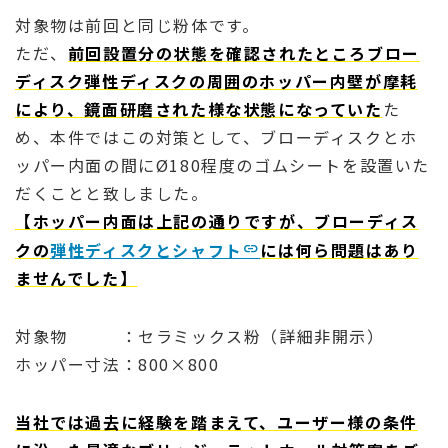
対象物は前回と同じ粉体です。
ただ、
前回設置分の状態を確認されたところブロー
ディスク弾性ディスクの周囲のホッパー内壁が摩耗
により、鏡面研磨された様な状態になっていた
た
め、本件ではこの対策として、ブローディスクとホ
ッパー内面の間にØ180程度のゴムシートを設置いた
だくことと致しました。
【ホッパー内面は上記の通りですが、ブローディス
クの
弾性ディスクとシャフト
には何ら問題はあり
ませんでした】
対象物 ：セラミックス粉（詳細非開示）
ホッパー寸法：800×800
当社では過去に経験を踏まえて、ユーザー様の条件